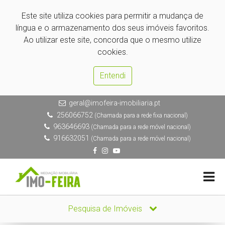
Este site utiliza cookies para permitir a mudança de
língua e o armazenamento dos seus imóveis favoritos.
Ao utilizar este site, concorda que o mesmo utilize
cookies.
Entendi
geral@imofeira-imobiliaria.pt
256066752
(Chamada para a rede fixa nacional)
963646693
(Chamada para a rede móvel nacional)
916632051
(Chamada para a rede móvel nacional)
Pesquisa de Imóveis