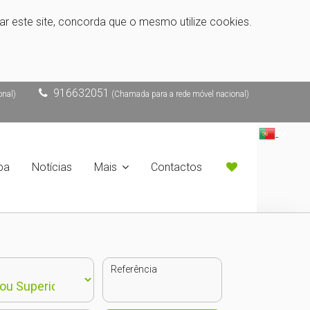
zar este site, concorda que o mesmo utilize cookies.
916632051
onal)
(Chamada para a rede móvel nacional)
pa
Notícias
Mais
Contactos
Referência