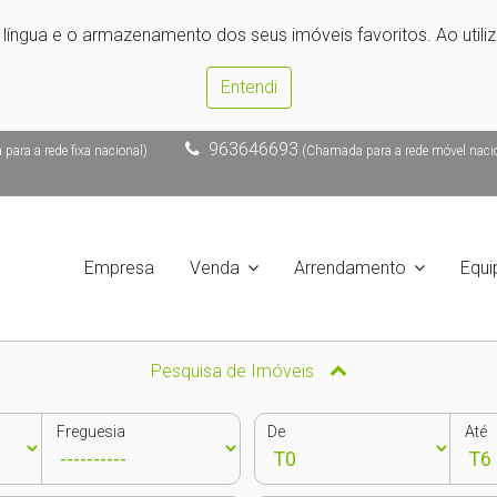
e língua e o armazenamento dos seus imóveis favoritos. Ao utili
Entendi
963646693
ara a rede fixa nacional)
(Chamada para a rede móvel naci
Empresa
Venda
Arrendamento
Equi
Pesquisa de Imóveis
Freguesia
De
Até