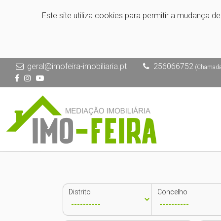
Este site utiliza cookies para permitir a mudança d
geral@imofeira-imobiliaria.pt
256066752
(Chamada p
Distrito
Concelho