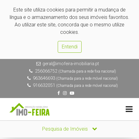
Este site utiliza cookies para permitir a mudança de
língua e o armazenamento dos seus imóveis favoritos.
Ao utilizar este site, concorda que o mesmo utilize
cookies.
Entendi
geral@imofeira-imobiliaria.pt
256066752
(Chamada para a rede fixa nacional)
963646693
(Chamada para a rede móvel nacional)
916632051
(Chamada para a rede móvel nacional)
Pesquisa de Imóveis