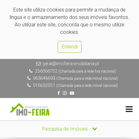
Este site utiliza cookies para permitir a mudança de
língua e o armazenamento dos seus imóveis favoritos.
Ao utilizar este site, concorda que o mesmo utilize
cookies.
Entendi
geral@imofeira-imobiliaria.pt
256066752
(Chamada para a rede fixa nacional)
963646693
(Chamada para a rede móvel nacional)
916632051
(Chamada para a rede móvel nacional)
Pesquisa de Imóveis