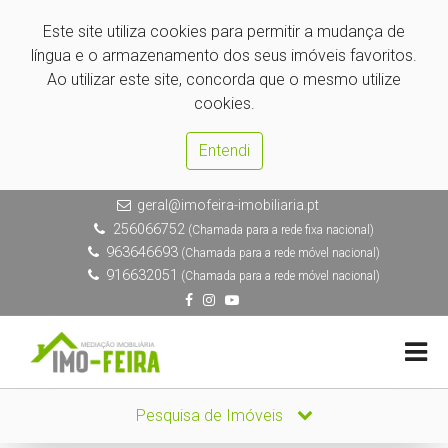
Este site utiliza cookies para permitir a mudança de
língua e o armazenamento dos seus imóveis favoritos.
Ao utilizar este site, concorda que o mesmo utilize
cookies.
Entendi
geral@imofeira-imobiliaria.pt
256066752
(Chamada para a rede fixa nacional)
963646693
(Chamada para a rede móvel nacional)
916632051
(Chamada para a rede móvel nacional)
Pesquisa de Imóveis