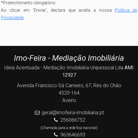
*
Preenchimento obrigatório
Ao clicar em 'Enviar', declara que aceita a nossa
Política de
Privacidade
.
Imo-Feira - Mediação Imobiliária
Ideia Acentuada - Mediação Imobiliária Unipessoal Lda
AMI:
12927
Avenida Francisco Sá Carneiro, 67, Rés do Chão
4520-164
Aveiro
geral@imofeira-imobiliaria.pt
256066752
(Chamada para a rede fixa nacional)
963646693