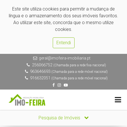
Este site utiliza cookies para permitir a mudança de
língua e o armazenamento dos seus imóveis favoritos.
Ao utilizar este site, concorda que o mesmo utilize
cookies.
Entendi
geral@imofeira-imobiliaria.pt
256066752
(Chamada para a rede fixa nacional)
963646693
(Chamada para a rede móvel nacional)
916632051
(Chamada para a rede móvel nacional)
Pesquisa de Imóveis