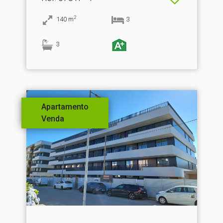
2
140
m
3
3
Apartamento
Venda