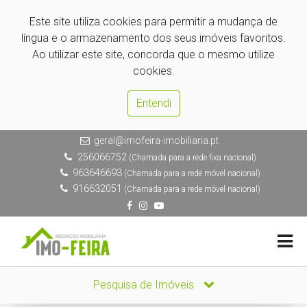
Este site utiliza cookies para permitir a mudança de
língua e o armazenamento dos seus imóveis favoritos.
Ao utilizar este site, concorda que o mesmo utilize
cookies.
Entendi
geral@imofeira-imobiliaria.pt
256066752
(Chamada para a rede fixa nacional)
963646693
(Chamada para a rede móvel nacional)
916632051
(Chamada para a rede móvel nacional)
Pesquisa de Imóveis