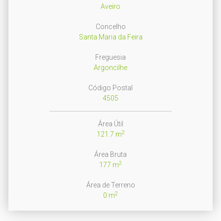
Aveiro
Concelho
Santa Maria da Feira
Freguesia
Argoncilhe
Código Postal
4505
Área Útil
2
121.7 m
Área Bruta
2
177 m
Área de Terreno
2
0 m