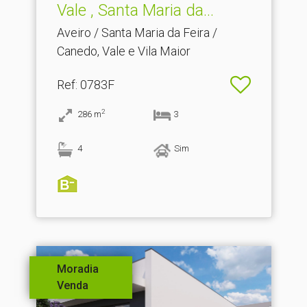
Vale , Santa Maria da.​..
Aveiro / Santa Maria da Feira /
Canedo, Vale e Vila Maior
Ref
: 0783F
2
286
m
3
4
Sim
Moradia
Venda