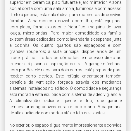
superior em cerâmica, piso flutuante e jardim interior. A zona 
social conta com uma sala ampla, luminosa e com acesso 
direto á piscina, esta sala é ideal para momentos de convívio 
familiar.  A harmoniosa cozinha com ilha, está equipada 
com placa, forno exaustor e frigorífico, maquina de lavar 
louça, micro-ondas. Para maior comodidade da família, 
existem áreas dedicadas como; lavandaria e despensa junta 
a cozinha. Os quatro quartos são espaçosos e com 
grandes roupeiros; a suíte principal dispõe ainda de um 
closet prático.  Todos os cómodos tem acesso direto ao 
exterior e á piscina e aspiração central. A garagem fechada 
com portões elétricos para dois carros, está preparada para 
receber carro elétrico. Este refúgio encantador também 
beneficia da ventilação forçada através dos modernos 
sistemas instalados no edifício. O comodidade e segurança 
esta moradia está equipada com sistema de vídeo vigilância. 
A climatização radiante, quente e frio, que garante 
temperaturas agradáveis durante todo o ano. A carpintaria 
de alta qualidade com portas até ao teto deslizantes.  

No exterior, o espaço é igualmente impressionante e convida 