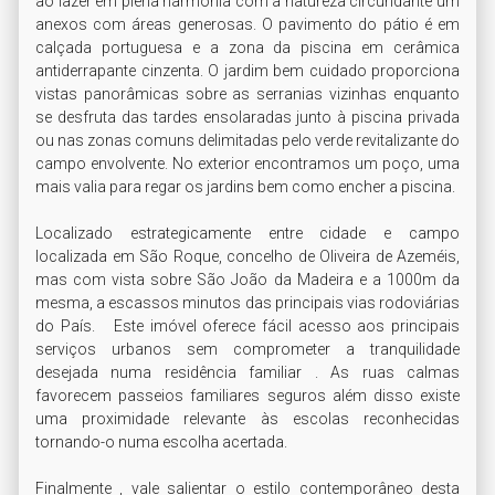
ao lazer em plena harmonia com a natureza circundante um 
anexos com áreas generosas. O pavimento do pátio é em 
calçada portuguesa e a zona da piscina em cerâmica 
antiderrapante cinzenta. O jardim bem cuidado proporciona 
vistas panorâmicas sobre as serranias vizinhas enquanto 
se desfruta das tardes ensolaradas junto à piscina privada 
ou nas zonas comuns delimitadas pelo verde revitalizante do 
campo envolvente. No exterior encontramos um poço, uma 
mais valia para regar os jardins bem como encher a piscina.  

Localizado estrategicamente entre cidade e campo 
localizada em São Roque, concelho de Oliveira de Azeméis, 
mas com vista sobre São João da Madeira e a 1000m da 
mesma, a escassos minutos das principais vias rodoviárias 
do País.   Este imóvel oferece fácil acesso aos principais 
serviços urbanos sem comprometer a tranquilidade 
desejada numa residência familiar . As ruas calmas 
favorecem passeios familiares seguros além disso existe 
uma proximidade relevante às escolas reconhecidas 
tornando-o numa escolha acertada.

Finalmente , vale salientar o estilo contemporâneo desta 