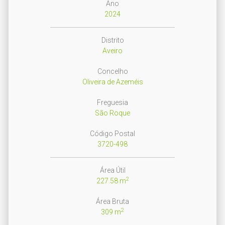
Ano
2024
Distrito
Aveiro
Concelho
Oliveira de Azeméis
Freguesia
São Roque
Código Postal
3720-498
Área Útil
2
227.58 m
Área Bruta
2
309 m