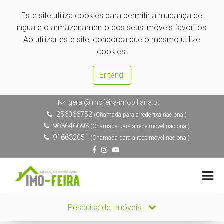
Este site utiliza cookies para permitir a mudança de
língua e o armazenamento dos seus imóveis favoritos.
Ao utilizar este site, concorda que o mesmo utilize
cookies.
Entendi
geral@imofeira-imobiliaria.pt
256066752
(Chamada para a rede fixa nacional)
963646693
(Chamada para a rede móvel nacional)
916632051
(Chamada para a rede móvel nacional)
Pesquisa de Imóveis