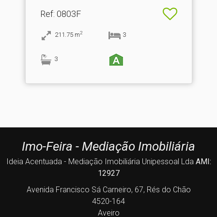
Ref
: 0803F
2
211.75
m
3
3
Imo-Feira - Mediação Imobiliária
Ideia Acentuada - Mediação Imobiliária Unipessoal Lda
AMI:
12927
Avenida Francisco Sá Carneiro, 67, Rés do Chão
4520-164
Aveiro