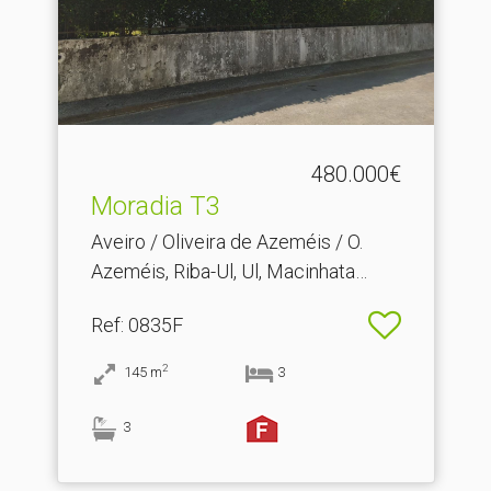
480.000€
Moradia T3
Aveiro / Oliveira de Azeméis / O.
Azeméis, Riba-Ul, Ul, Macinhata
Seixa, Madail
Ref
: 0835F
2
145
m
3
3