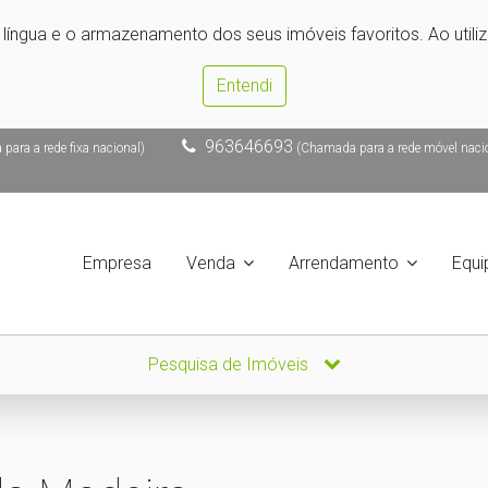
e língua e o armazenamento dos seus imóveis favoritos. Ao utili
Entendi
963646693
ara a rede fixa nacional)
(Chamada para a rede móvel naci
Empresa
Venda
Arrendamento
Equi
Pesquisa de Imóveis