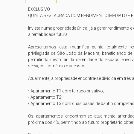
EXCLUSIVO

QUINTA RESTAURADA COM RENDIMENTO IMEDIATO E E
Invista numa propriedade única, já a gerar rendimento e
a rentabilidade futura.

Apresentamos esta magnífica quinta totalmente res
privilegiada de São João da Madeira, beneficiando de
permitindo desfrutar da serenidade do espaço envol
serviços, comércio e acessos.

Atualmente, a propriedade encontra-se dividida em três 
• Apartamento T1 com terraço privativo;

• Apartamento T2;

• Apartamento T3 com duas casas de banho completas e
Os apartamentos encontram-se atualmente arrendado
próxima dos 4%, permitindo ao futuro proprietário obter 