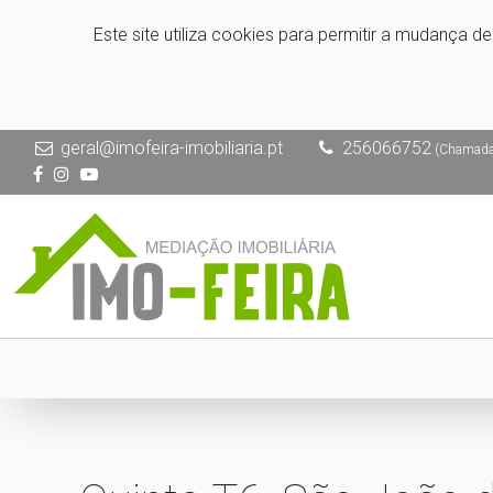
Este site utiliza cookies para permitir a mudança d
geral@imofeira-imobiliaria.pt
256066752
(Chamada p