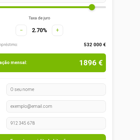
Taxa de juro
−
2.70%
+
532 000 €
mpréstimo:
1896 €
tação mensal: