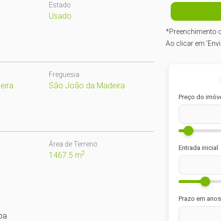
Estado
Usado
*
Preenchimento o
Ao clicar em 'Env
Freguesia
eira
São João da Madeira
Preço do imóv
Área de Terreno
Entrada inicial
2
1467.5 m
Prazo em anos
pa