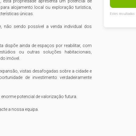
 esta propriedade apresenta um potencial de 
ara alojamento local ou exploração turística, 
erísticas únicas.

Estes resultados 
, não sendo possível a venda individual dos 
ta dispõe ainda de espaços por reabilitar, com 
túdios ou outras soluções habitacionais, 
do imóvel.

expansão, vistas desafogadas sobre a cidade e 
ortunidade de investimento verdadeiramente 
norme potencial de valorização futura.

acte a nossa equipa.