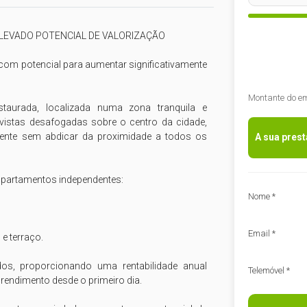
LEVADO POTENCIAL DE VALORIZAÇÃO

 com potencial para aumentar significativamente 
Montante do e
taurada, localizada numa zona tranquila e 
 vistas desafogadas sobre o centro da cidade, 
vente sem abdicar da proximidade a todos os 
A sua pres
apartamentos independentes:

Nome *
Email *
 terraço.

s, proporcionando uma rentabilidade anual 
Telemóvel *
rendimento desde o primeiro dia.
