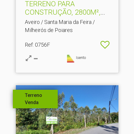
TERRENO PARA
CONSTRUÇÃO, 2800M²,
Santa Maria.​..
Aveiro / Santa Maria da Feira /
Milheirós de Poiares
Ref
: 0756F
Isento
Terreno
Venda