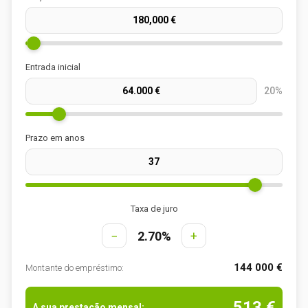
Entrada inicial
20%
Prazo em anos
Taxa de juro
−
2.70%
+
144 000 €
Montante do empréstimo:
513 €
A sua prestação mensal: