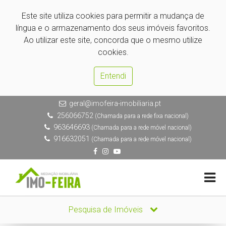
Este site utiliza cookies para permitir a mudança de
língua e o armazenamento dos seus imóveis favoritos.
Ao utilizar este site, concorda que o mesmo utilize
cookies.
Entendi
geral@imofeira-imobiliaria.pt
256066752
(Chamada para a rede fixa nacional)
963646693
(Chamada para a rede móvel nacional)
916632051
(Chamada para a rede móvel nacional)
Pesquisa de Imóveis