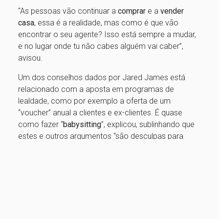
“As pessoas vão continuar a
comprar
e a
vender
casa
, essa é a realidade, mas como é que vão
encontrar o seu agente? Isso está sempre a mudar,
e no lugar onde tu não cabes alguém vai caber”,
avisou.
Um dos conselhos dados por Jared James está
relacionado com a aposta em programas de
lealdade, como por exemplo a oferta de um
“voucher” anual a clientes e ex-clientes. É quase
como fazer “
babysitting
”, explicou, sublinhando que
estes e outros argumentos “são desculpas para
estar em contacto com os clientes”. “Isso dá e traz
boas referências. O que importa não é só ser
melhor, é ser melhor e tornar-se mais memorável, é
ser mais visível”.