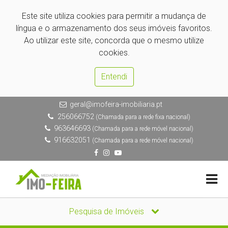
Este site utiliza cookies para permitir a mudança de
língua e o armazenamento dos seus imóveis favoritos.
Ao utilizar este site, concorda que o mesmo utilize
cookies.
Entendi
geral@imofeira-imobiliaria.pt
256066752
(Chamada para a rede fixa nacional)
963646693
(Chamada para a rede móvel nacional)
916632051
(Chamada para a rede móvel nacional)
Pesquisa de Imóveis