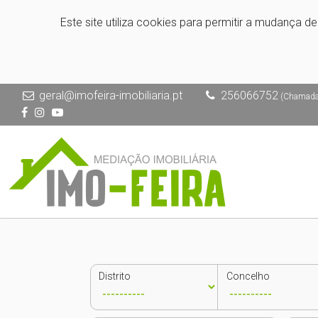
Este site utiliza cookies para permitir a mudança d
geral@imofeira-imobiliaria.pt
256066752
(Chamada p
Distrito
Concelho