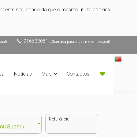
zar este site, concorda que o mesmo utilize cookies.
916632051
onal)
(Chamada para a rede móvel nacional)
pa
Notícias
Mais
Contactos
Referência