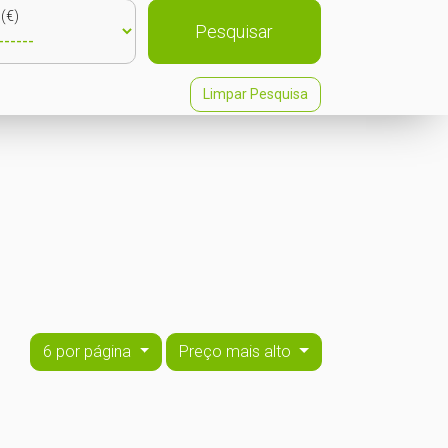
(€)
Pesquisar
Limpar Pesquisa
6 por página
Preço mais alto