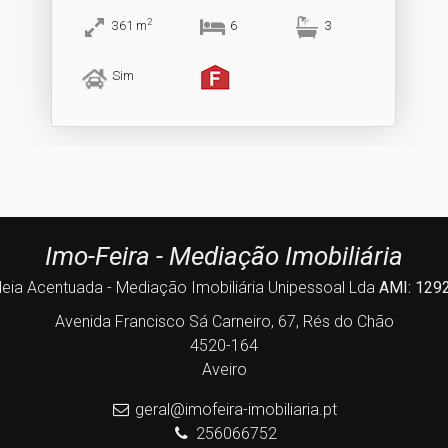
2
361
m
6
3
Sim
Imo-Feira - Mediação Imobiliária
deia Acentuada - Mediação Imobiliária Unipessoal Lda
AMI: 129
Avenida Francisco Sá Carneiro, 67, Rés do Chão
4520-164
Aveiro
geral@imofeira-imobiliaria.pt
256066752