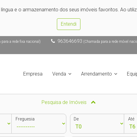
e língua e o armazenamento dos seus imóveis favoritos. Ao utili
Entendi
963646693
ara a rede fixa nacional)
(Chamada para a rede móvel naci
Empresa
Venda
Arrendamento
Equi
Pesquisa de Imóveis
Freguesia
De
Até