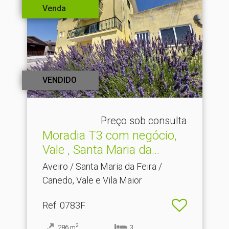
Venda
VENDIDO
Preço sob consulta
Moradia T3 com negócio,
Vale , Santa Maria da.​..
Aveiro / Santa Maria da Feira /
Canedo, Vale e Vila Maior
Ref
: 0783F
2
286
m
3