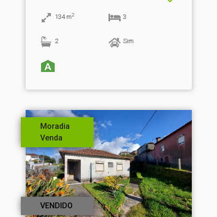
2
134
m
3
2
Sim
Moradia
Venda
VENDIDO