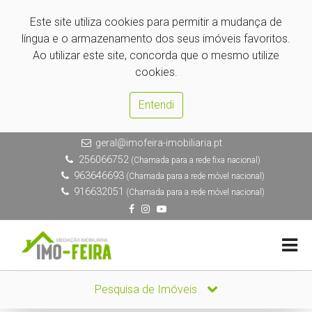
Este site utiliza cookies para permitir a mudança de
língua e o armazenamento dos seus imóveis favoritos.
Ao utilizar este site, concorda que o mesmo utilize
cookies.
Entendi
geral@imofeira-imobiliaria.pt
256066752
(Chamada para a rede fixa nacional)
963646693
(Chamada para a rede móvel nacional)
916632051
(Chamada para a rede móvel nacional)
Pesquisa de Imóveis