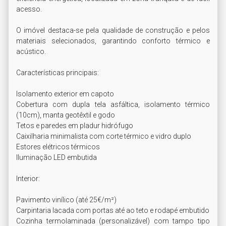
acesso.

O imóvel destaca-se pela qualidade de construção e pelos 
materiais selecionados, garantindo conforto térmico e 
acústico.

Características principais:

Isolamento exterior em capoto

Cobertura com dupla tela asfáltica, isolamento térmico 
(10cm), manta geotêxtil e godo

Tetos e paredes em pladur hidrófugo

Caixilharia minimalista com corte térmico e vidro duplo

Estores elétricos térmicos

Iluminação LED embutida

Interior:

Pavimento vinílico (até 25€/m²)

Carpintaria lacada com portas até ao teto e rodapé embutido

Cozinha termolaminada (personalizável) com tampo tipo 