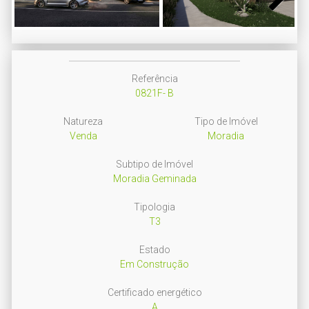
Next
Referência
0821F- B
Natureza
Tipo de Imóvel
Venda
Moradia
Subtipo de Imóvel
Moradia Geminada
Tipologia
T3
Estado
Em Construção
Certificado energético
A