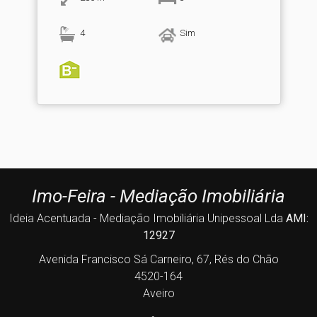
4
Sim
Imo-Feira - Mediação Imobiliária
Ideia Acentuada - Mediação Imobiliária Unipessoal Lda
AMI:
12927
Avenida Francisco Sá Carneiro, 67, Rés do Chão
4520-164
Aveiro